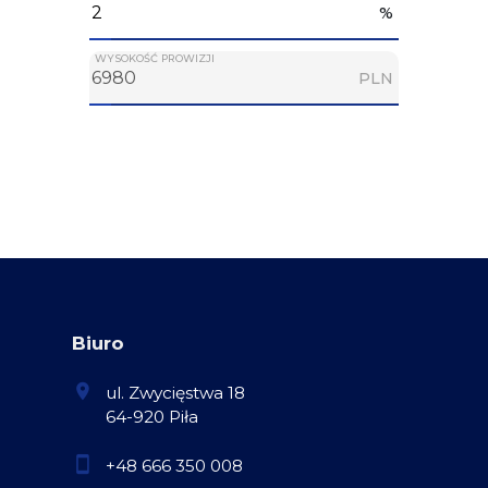
%
WYSOKOŚĆ PROWIZJI
PLN
Biuro
ul. Zwycięstwa 18
64-920 Piła
+48 666 350 008