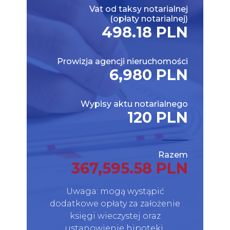
Vat od taksy notarialnej
(opłaty notarialnej)
498.18 PLN
Prowizja agencji nieruchomości
6,980 PLN
Wypisy aktu notarialnego
120 PLN
Razem
367,595.58 PLN
Uwaga: mogą wystąpić
dodatkowe opłaty za założenie
księgi wieczystej oraz
ustanowienie hipoteki.