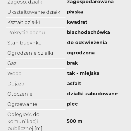
zagospodarowana
Zagosp. działki
płaska
Ukształtowanie działki
kwadrat
Kształt działki
blachodachówka
Pokrycie dachu
do odświeżenia
Stan budynku
ogrodzona
Ogrodzenie działki
brak
Gaz
tak - miejska
Woda
asfalt
Dojazd
działki zabudowane
Otoczenie
piec
Ogrzewanie
Odległość do
500 m
komunikacji
publicznej [m]