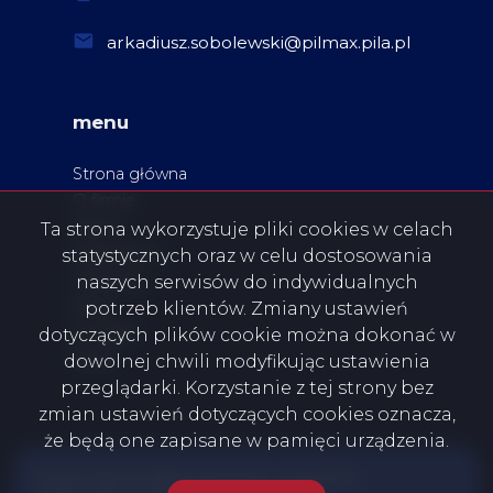
arkadiusz.sobolewski@pilmax.pila.pl
menu
Strona główna
O firmie
Oferty
Ta strona wykorzystuje pliki cookies w celach
Zgłoszenia
statystycznych oraz w celu dostosowania
Ulubione
naszych serwisów do indywidualnych
Blog
potrzeb klientów. Zmiany ustawień
Kontakt
dotyczących plików cookie można dokonać w
Rodo
dowolnej chwili modyfikując ustawienia
przeglądarki. Korzystanie z tej strony bez
zmian ustawień dotyczących cookies oznacza,
że będą one zapisane w pamięci urządzenia.
PILSKA GIEŁDA NIERUCHOMOŚCI - PILMAX K.A.