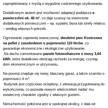
zaprojektowany z myślą o wygodzie codziennego użytkowania.
Dodatkowym atutem jest możliwość adaptacji poddasza
 o 
powierzchni ok. 40 m²
, co daje szansę na stworzenie 
dodatkowych pomieszczeń – np. sypialni, biura lub strefy relaksu 
– według własnych potrzeb.
Ogrzewanie zapewnia nowoczesny, 
dwuletni piec Kostrzewa 
na pellet z zasobnikiem o pojemności 110 litrów
, co 
gwarantuje ekonomiczne i ekologiczne użytkowanie.
 Na dachu zamontowano 
panele fotowoltaiczne o mocy 3,64 
kWh
, które dodatkowo obniżają rachunki za energię, czyniąc 
dom ekonomicznym w utrzymaniu.
Na posesji znajduje się nowy, blaszany garaż, a także szambo o 
pojemności 4 m³.
 Budynek jest częściowo ocieplony,
z elewacją przygotowaną do 
wykończenia, co pozwala nowym właścicielom nadać mu 
ostateczny charakter zgodny z własnym gustem.
Nieruchomość położona jest w spokojnej okolicy, z dala od 