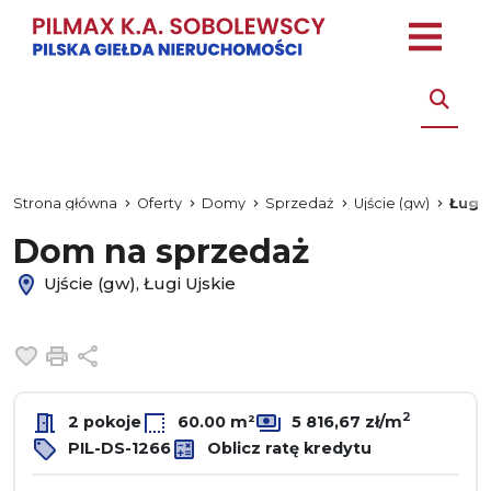
Strona główna
Oferty
Domy
Sprzedaż
Ujście (gw)
Ługi 
Dom na sprzedaż
Ujście (gw), Ługi Ujskie
Dodaj do ulubionych
Drukuj
Udostępnij
2
2 pokoje
60.00 m²
5 816,67 zł/m
PIL-DS-1266
Oblicz ratę kredytu