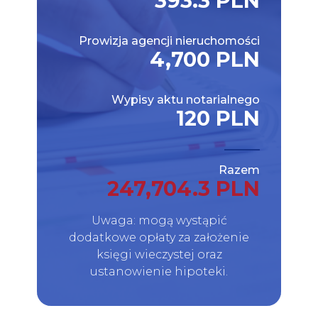
393.3 PLN
Prowizja agencji nieruchomości
4,700 PLN
Wypisy aktu notarialnego
120 PLN
Razem
247,704.3 PLN
Uwaga: mogą wystąpić
dodatkowe opłaty za założenie
księgi wieczystej oraz
ustanowienie hipoteki.