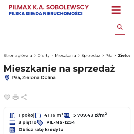
Strona główna
Oferty
Mieszkania
Sprzedaż
Piła
Zielona
Mieszkanie na sprzedaż
Piła, Zielona Dolina
Dodaj do ulubionych
Drukuj
Udostępnij
2
1 pokoj
41.16 m²
5 709,43 zł/m
3 piętro
PIL-MS-1254
Oblicz ratę kredytu