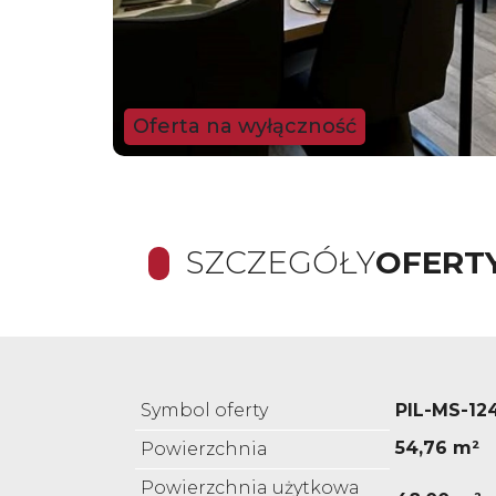
Oferta na wyłączność
SZCZEGÓŁY
OFERT
Symbol oferty
PIL-MS-12
54,76 m²
Powierzchnia
Powierzchnia użytkowa