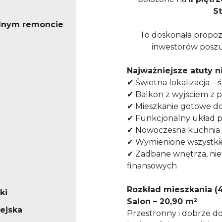
St
lnym remoncie
To doskonała propozyc
inwestorów poszu
Najważniejsze atuty 
✔
Świetna lokalizacja – ś
✔
Balkon z wyjściem z 
✔
Mieszkanie gotowe do
✔
Funkcjonalny układ 
✔
Nowoczesna kuchnia
✔
Wymienione wszystkie 
✔
Zadbane wnętrza, ni
finansowych
Rozkład mieszkania (
ki
Salon – 20,90 m²
iejska
Przestronny i dobrze d