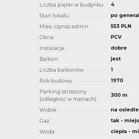
4
Liczba pięter w budynku
po genera
Stan lokalu
553 PLN
Mies. czynsz admin.
PCV
Okna
dobre
Instalacje
jest
Balkon
1
Liczba balkonów
1970
Rok budowy
Parking strzeżony
300 m
(odległość w metrach)
na osiedle
Widok
tak - miejs
Gaz
ciepła - m
Woda