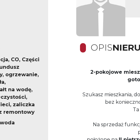
OPIS
NIER
cja, CO, Części
fundusz
2-pokojowe miesz
, ogrzewanie,
goto
a,
ałt na wodę,
Szukasz mieszkania, do
czystości,
bez konieczn
eci, zaliczka
Ta 
z remontowy
, woda
Na sprzedaż funkcj
położone na
II piętrz