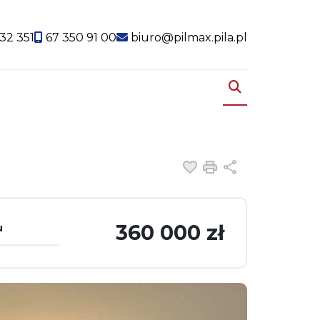
32 351
67 350 91 00
biuro@pilmax.pila.pl
Dodaj do ulubiony
Drukuj
Udostępnij
360 000 zł
u