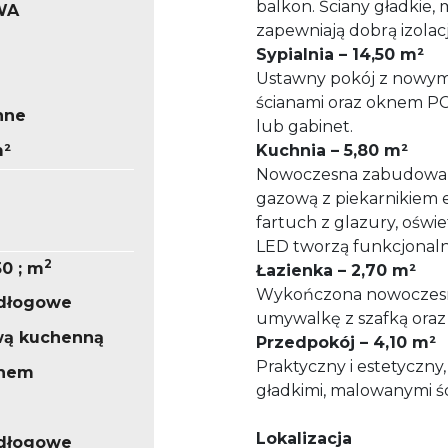
balkon. Ściany gładkie
WA
zapewniają dobrą izolacj
Sypialnia – 14,50 m²
Ustawny pokój z nowym
ścianami oraz oknem PCV.
nne
lub gabinet.
m²
Kuchnia – 5,80 m²
Nowoczesna zabudowa
gazową z piekarnikiem 
fartuch z glazury, oświ
LED tworzą funkcjonaln
2
50 ; m
Łazienka – 2,70 m²
Wykończona nowoczesn
odłogowe
umywalkę z szafką oraz
wą kuchenną
Przedpokój – 4,10 m²
Praktyczny i estetyczny
knem
gładkimi, malowanymi ś
Lokalizacja
odłogowe