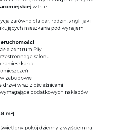
aromiejskiej
w Pile.
ja zarówno dla par, rodzin, singli, jak i
kujących mieszkania pod wynajem.
nieruchomości
cisłe centrum Piły
przestronnego salonu
 zamieszkania
pomieszczeń
 w zabudowie
drzwi wraz z ościeżnicami
ewymagające dodatkowych nakładów
48 m²)
oświetlony pokój dzienny z wyjściem na