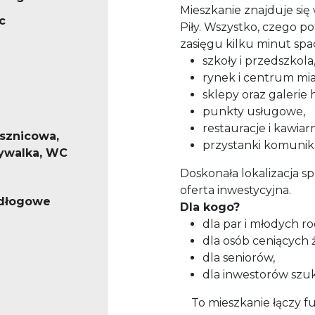
Mieszkanie znajduje się 
c
Piły. Wszystko, czego po
zasięgu kilku minut sp
szkoły i przedszkola
rynek i centrum mia
sklepy oraz galerie
punkty usługowe,
restauracje i kawiarn
ysznicowa,
przystanki komunikac
mywalka, WC
Doskonała lokalizacja sp
oferta inwestycyjna.
odłogowe
Dla kogo?
dla par i młodych ro
dla osób ceniących 
dla seniorów,
dla inwestorów szu
To mieszkanie łączy fu