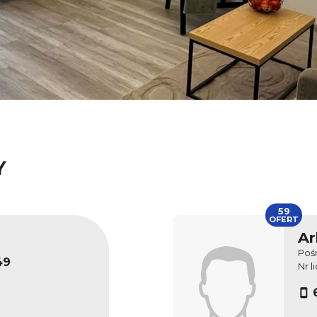
Y
59
OFERT
Ar
Poś
49
Nr l