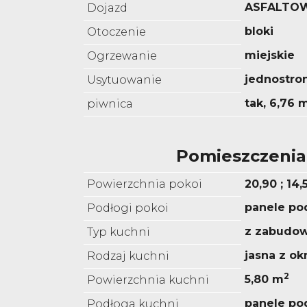
ASFALTO
Dojazd
bloki
Otoczenie
miejskie
Ogrzewanie
jednostro
Usytuowanie
tak, 6,76 
piwnica
Pomieszczenia
Powierzchnia pokoi
20,90 ; 14,
panele p
Podłogi pokoi
z zabudo
Typ kuchni
jasna z o
Rodzaj kuchni
2
5,80 m
Powierzchnia kuchni
panele p
Podłoga kuchni