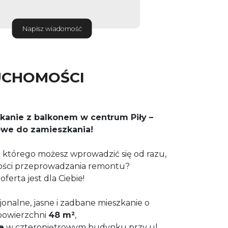
Napisz wiadomość
UCHOMOŚCI
kanie z balkonem w centrum Piły –
we do zamieszkania!
 którego możesz wprowadzić się od razu,
ości przeprowadzania remontu?
oferta jest dla Ciebie!
onalne, jasne i zadbane mieszkanie o
powierzchni
48 m²
,
e
w czteropiętrowym budynku przy ul.