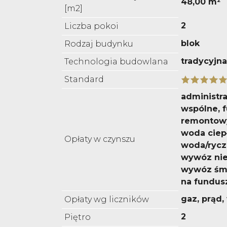
48,00 m²
[m2]
2
Liczba pokoi
blok
Rodzaj budynku
tradycyjna
Technologia budowlana
Standard
administra
wspólne, 
remontowy
woda ciepł
Opłaty w czynszu
woda/rycz
wywóz nie
wywóz śmi
na fundus
gaz, prąd
Opłaty wg liczników
2
Piętro