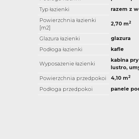
razem z w
Typ łazienki
Powierzchnia łazienki
2
2,70 m
[m2]
glazura
Glazura łazienki
kafle
Podłoga łazienki
kabina pr
Wyposażenie łazienki
lustro, u
2
4,10 m
Powierzchnia przedpokoi
panele p
Podłoga przedpokoi