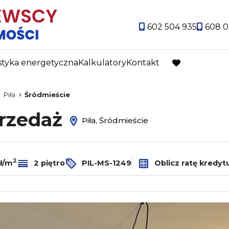
602 504 935
608 0
styka energetyczna
Kalkulatory
Kontakt
favorite
Piła
Śródmieście
przedaż
Piła, Śródmieście
2
zł/m
2 piętro
PIL-MS-1249
Oblicz ratę kredyt