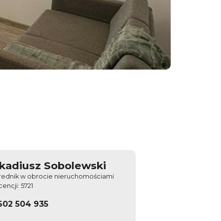
kadiusz Sobolewski
rednik w obrocie nieruchomościami
icencji: 5721
602 504 935