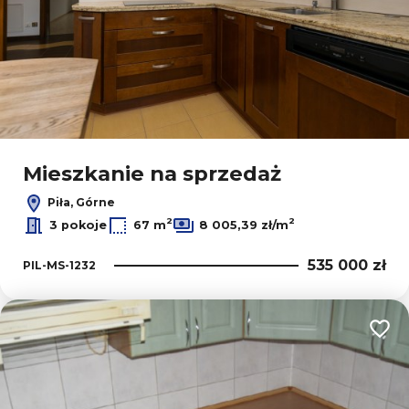
Mieszkanie na sprzedaż
Piła, Górne
2
2
3 pokoje
67 m
8 005,39 zł/m
535 000 zł
PIL-MS-1232
Dodaj