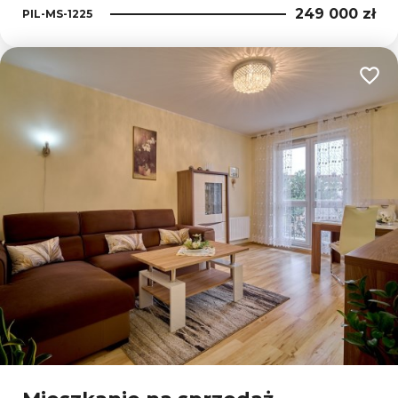
249 000 zł
PIL-MS-1225
Dodaj