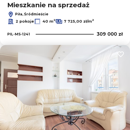
Mieszkanie na sprzedaż
Piła, Śródmieście
2
2
2 pokoje
40 m
7 725,00 zł/m
309 000 zł
PIL-MS-1241
Dodaj