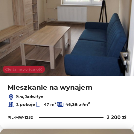
Oferta na wyłączność
Mieszkanie na wynajem
Piła, Jadwiżyn
2
2
2 pokoje
47 m
46,38 zł/m
2 200 zł
PIL-MW-1252