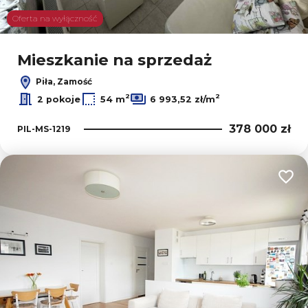
Oferta na wyłączność
Mieszkanie na sprzedaż
Piła, Zamość
2
2
2 pokoje
54 m
6 993,52 zł/m
378 000 zł
PIL-MS-1219
Dodaj