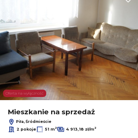
Dodaj
Oferta na wyłączność
Mieszkanie na sprzedaż
Piła, Śródmieście
2
2
2 pokoje
51 m
4 913,18 zł/m