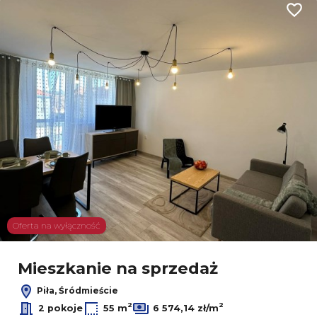
Dodaj
Oferta na wyłączność
Mieszkanie na sprzedaż
Piła, Śródmieście
2
2
2 pokoje
55 m
6 574,14 zł/m