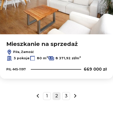
Mieszkanie na sprzedaż
Piła, Zamość
2
2
3 pokoje
80 m
8 371,92 zł/m
669 000 zł
PIL-MS-1197
1
2
3
prev
next