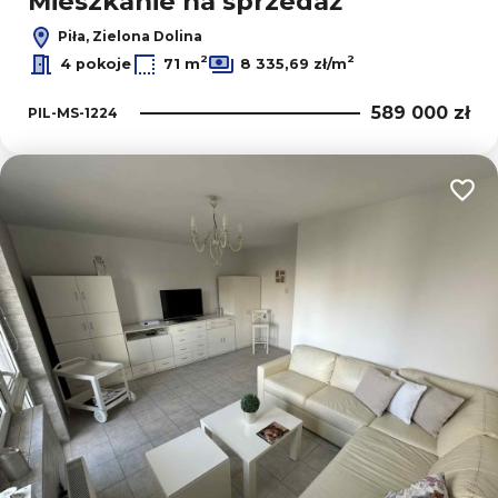
Mieszkanie na sprzedaż
Piła, Zielona Dolina
2
2
4 pokoje
71 m
8 335,69 zł/m
589 000 zł
PIL-MS-1224
Dodaj