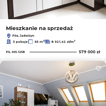
Leaflet
|
© OpenMapTiles
© OpenStreetMap contributors
Mieszkanie na sprzedaż
Piła, Jadwiżyn
2
2
3 pokoje
65 m
8 921,42 zł/m
579 000 zł
PIL-MS-1258
Dodaj