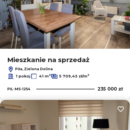
Mieszkanie na sprzedaż
Piła, Zielona Dolina
2
2
1 pokoj
41 m
5 709,43 zł/m
235 000 zł
PIL-MS-1254
Dodaj