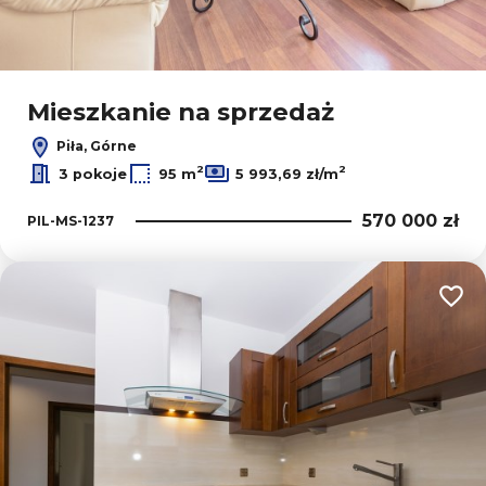
Mieszkanie na sprzedaż
Piła, Górne
2
2
3 pokoje
95 m
5 993,69 zł/m
570 000 zł
PIL-MS-1237
Dodaj